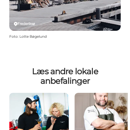
Frederiksø
Foto
:
Lotte Bøgelund
Læs andre lokale
anbefalinger