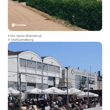
Troense
Foto
:
Søren Brønserud
©
VisitSvendborg