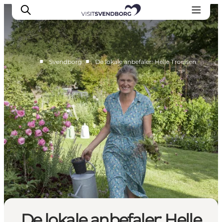
■
■
Svendborg
De lokale anbefaler: Helle Troelsen
Oplev kultur & natur
Det sker i Svendborg
Spis og drik
handelsbyen Svendborg
Overnatning
Planlæg din tur
De lokale anbefaler: Helle