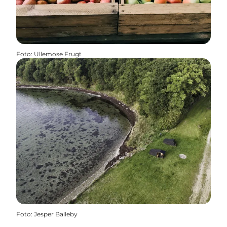
Foto
:
Ullemose Frugt
Foto
:
Jesper Balleby