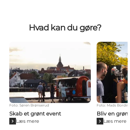
Hvad kan du gøre?
Skab et grønt event
Bliv en grøn tu
Foto
:
Søren Brønserud
Foto
:
Mads Bordin
Skab et grønt event
Bliv en grøn 
Læs mere
Læs mere