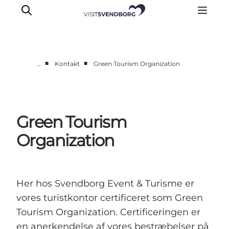
■
■
…
Kontakt
Green Tourism Organization
Planlæg dit event
Arrangørguide
Eventpuljen
Green Tourism
Årets Events
Organization
Om Svendborg Event & Turisme
Kontakt
Her hos Svendborg Event & Turisme er
vores turistkontor certificeret som Green
Tourism Organization. Certificeringen er
en anerkendelse af vores bestræbelser på