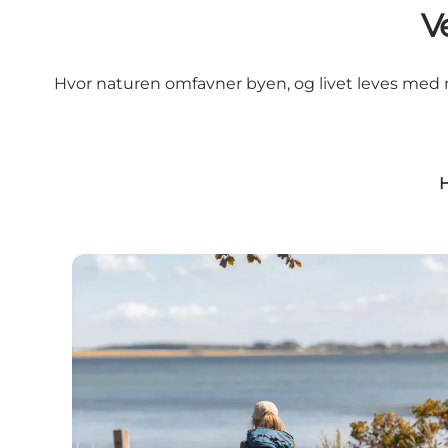
V
Hvor naturen omfavner byen, og livet leves med n
H
Øhavsstien