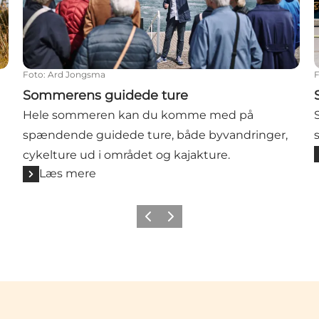
Foto
:
Ard Jongsma
Sommerens guidede ture
Hele sommeren kan du komme med på
spændende guidede ture, både byvandringer,
cykelture ud i området og kajakture.
Læs mere
Forrige billede
Næste billede