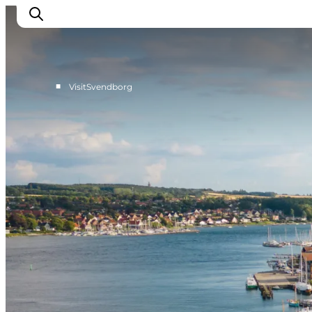
■
VisitSvendborg
Oplev kultur & natur
Det sker i Svendborg
Spis og drik
handelsbyen Svendborg
Overnatning
Planlæg din tur