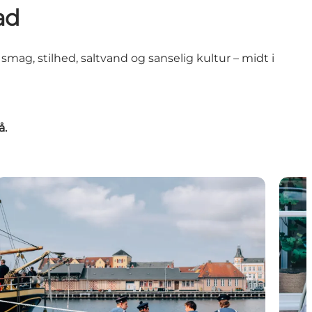
ad
ag, stilhed, saltvand og sanselig kultur – midt i
å.
Sommer ved Sundet
Guide