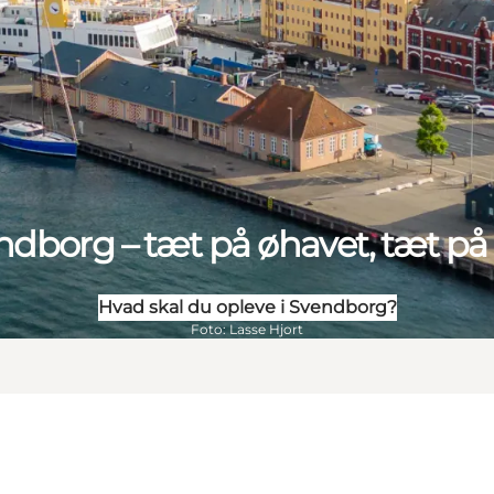
dborg – tæt på øhavet, tæt på 
Hvad skal du opleve i Svendborg?
Foto
:
Lasse Hjort