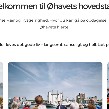
elkommen til Øhavets hovedst
ærvær og nysgerrighed. Hvor du kan gå på opdagelse i sm
Øhavets hjerte.
er leves det gode liv – langsomt, sanseligt og helt tæt p
Sommerens guidede ture