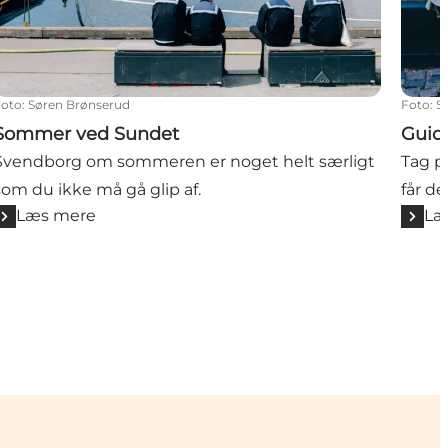
Foto
:
Søren Brønserud
Foto
:
S
Sommer ved Sundet
Guid
Svendborg om sommeren er noget helt særligt
Tag p
som du ikke må gå glip af.
får d
Læs mere
Læ