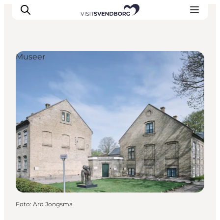
Museer
Oplev kultur & natur
Det sker i Svendborg
Spis og drik
handelsbyen Svendborg
Overnatning
Planlæg din tur
Foto
:
Ard Jongsma