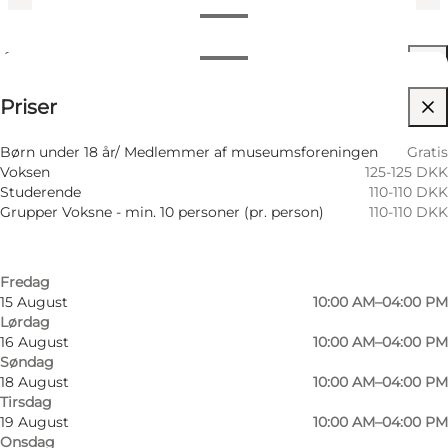
Se åbningstider
Åbningstider
Se priser
Priser
Tilgængelighed
Filtrér efter måned
11 August
10:00 AM–04:00 PM
Besøg hjemmeside
Børn under 18 år/ Medlemmer af museumsforeningen
Gratis
Tirsdag
Voksen
125-125 DKK
12 August
10:00 AM–04:00 PM
Venner, Min partner, Mig selv
Studerende
110-110 DKK
Onsdag
Grupper Voksne - min. 10 personer (pr. person)
110-110 DKK
13 August
10:00 AM–04:00 PM
Torsdag
14 August
10:00 AM–04:00 PM
Fredag
15 August
10:00 AM–04:00 PM
Lørdag
16 August
10:00 AM–04:00 PM
Søndag
18 August
10:00 AM–04:00 PM
Tirsdag
19 August
10:00 AM–04:00 PM
Onsdag