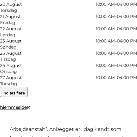
20 August
10:00 AM–04:00 PM
Torsdag
21 August
10:00 AM–04:00 PM
Fredag
22 August
10:00 AM–04:00 PM
Lørdag
23 August
10:00 AM–04:00 PM
Søndag
Foto
:
Frederikke Juul Albertsen
Foto
:
25 August
10:00 AM–04:00 PM
Tirsdag
26 August
10:00 AM–04:00 PM
Forrige billede
Næste billede
Onsdag
27 August
10:00 AM–04:00 PM
Torsdag
Indlæs flere
Danmarks Forsorgsmuseum har til huse i den
hjemmeside
tidligere Fattiggård i Svendborg, opført i 1872
som “Svendborg Købstads Fattig- og
Arbejdsanstalt”. Anlægget er i dag kendt som