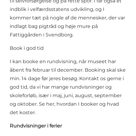
til selvforsørgelse og på rette spor. I får også et
indblik i velfærdsstatens udvikling, og I
kommer tæt på nogle af de mennesker, der var
indlagt bag pigtråd og høje mure på
Fattiggården i Svendborg.
Book i god tid
I kan booke en rundvisning, når museet har
åbent fra februar til december. Booking skal ske
min. 14 dage før jeres besøg. Kontakt os gerne i
god tid, da vi har mange rundvisninger og
skoleforløb, især i maj, juni, august, september
og oktober.
Se her, hvordan I booker og hvad
det koster.
Rundvisninger i ferier