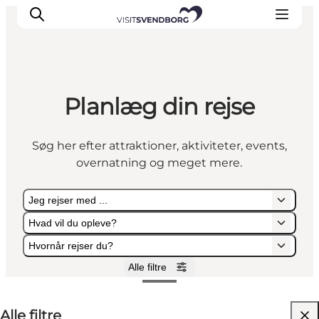
Planlæg din rejse
Oplev kultur & natur
Det sker i Svendborg
Søg her efter attraktioner, aktiviteter, events,
Spis og drik
overnatning og meget mere.
handelsbyen Svendborg
Overnatning
Jeg rejser med ...
Planlæg din tur
Hvad vil du opleve?
Hvornår rejser du?
Alle filtre
Jeg rejser med ...
Hvad vil du opleve?
Hvornår rejser du?
Alle filtre