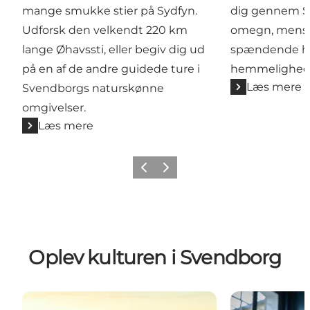
mange smukke stier på Sydfyn.
dig gennem S
Udforsk den velkendt 220 km
omegn, mens 
lange Øhavssti, eller begiv dig ud
spændende his
på en af de andre guidede ture i
hemmelighed
Læs mere
Svendborgs naturskønne
omgivelser.
Læs mere
Forrige billede
Næste billede
Oplev kulturen i Svendborg
Frederiksø
Museer