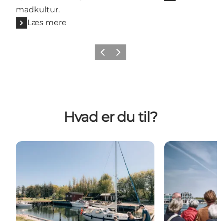
madkultur.
Læs mere
Forrige billede
Næste billede
Hvad er du til?
Aktiviteter
Sommerens gu