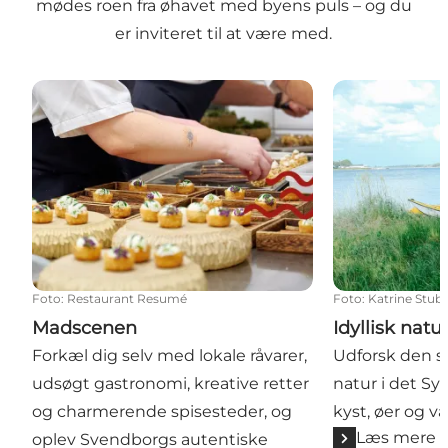
mødes roen fra øhavet med byens puls – og du
er inviteret til at være med.
Madscenen
Idyllisk natur
Foto
:
Restaurant Resumé
Foto
:
Katrine Stub
Madscenen
Idyllisk natu
Forkæl dig selv med lokale råvarer,
Udforsk den s
udsøgt gastronomi, kreative retter
natur i det Sy
og charmerende spisesteder, og
kyst, øer og 
Læs mere
oplev Svendborgs autentiske