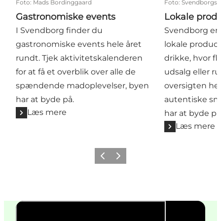
Foto
:
Mads Bordinggaard
Foto
:
Svendborgsu
Gastronomiske events
Lokale prod
I Svendborg finder du
Svendborg er
gastronomiske events hele året
lokale produc
rundt. Tjek aktivitetskalenderen
drikke, hvor f
for at få et overblik over alle de
udsalg eller r
spændende madoplevelser, byen
oversigten he
har at byde på.
autentiske sm
Læs mere
har at byde på
Læs mere
Forrige billede
Næste billede