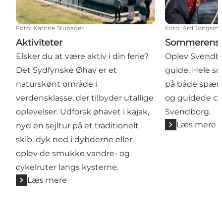
Foto
:
Katrine Stubager
Foto
:
Ard Jongsm
Aktiviteter
Sommerens g
Elsker du at være aktiv i din ferie?
Oplev Svendb
Det Sydfynske Øhav er et
guide. Hele 
naturskønt område i
på både spæn
verdensklasse, der tilbyder utallige
og guidede cy
oplevelser. Udforsk øhavet i kajak,
Svendborg.
Læs mere
nyd en sejltur på et traditionelt
skib, dyk ned i dybderne eller
oplev de smukke vandre- og
cykelruter langs kysterne.
Læs mere