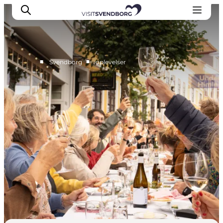
■
■
Svendborg
oplevelser
Oplev kultur & natur
Det sker i Svendborg
Spis og drik
handelsbyen Svendborg
Overnatning
Planlæg din tur