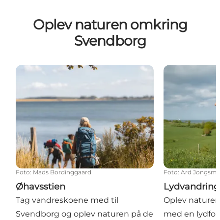
Oplev naturen omkring
Svendborg
Øhavsstien
Lydvandringe
Foto
:
Mads Bordinggaard
Foto
:
Ard Jongsm
Øhavsstien
Lydvandring
Tag vandreskoene med til
Oplev naturen
Svendborg og oplev naturen på de
med en lydfort