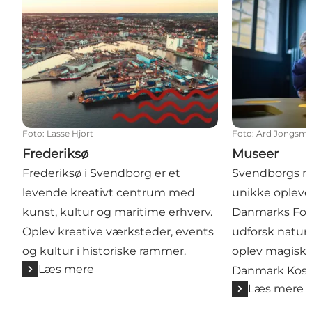
Foto
:
Lasse Hjort
Foto
:
Ard Jongsm
Frederiksø
Museer
Frederiksø i Svendborg er et
Svendborgs m
levende kreativt centrum med
unikke oplevel
kunst, kultur og maritime erhverv.
Danmarks Fo
Oplev kreative værksteder, events
udforsk natur
og kultur i historiske rammer.
oplev magisk
Læs mere
Danmark Kos
Læs mere