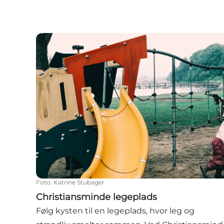
Christiansminde legeplads
Foto
:
Katrine Stubager
Christiansminde legeplads
Følg kysten til en legeplads, hvor leg og