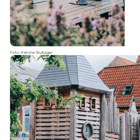
Foto
:
Katrine Stubager