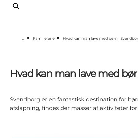
■
■
…
Familieferie
Hvad kan man lave med børn i Svendbo
Oplev kultur & natur
Det sker i Svendborg
Spis og drik
Hvad kan man lave med bør
handelsbyen Svendborg
Overnatning
Planlæg din tur
Svendborg er en fantastisk destination for børne
afslapning, findes der masser af aktiviteter for 