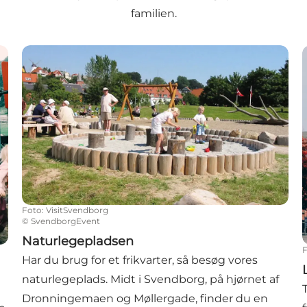
familien.
Naturlegepladsen
Foto
:
VisitSvendborg
©
SvendborgEvent
Naturlegepladsen
Har du brug for et frikvarter, så besøg vores
naturlegeplads. Midt i Svendborg, på hjørnet af
Dronningemaen og Møllergade, finder du en