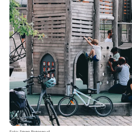
Foto
:
Søren Brønserud