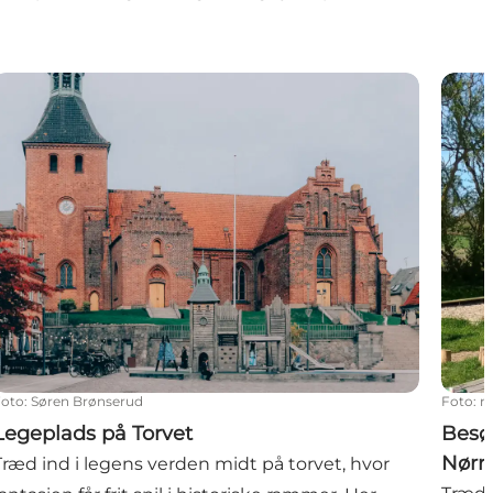
Legeplads på Torvet
Besøg
Foto
:
Søren Brønserud
Foto
:
n
Legeplads på Torvet
Besø
Nørr
Træd ind i legens verden midt på torvet, hvor