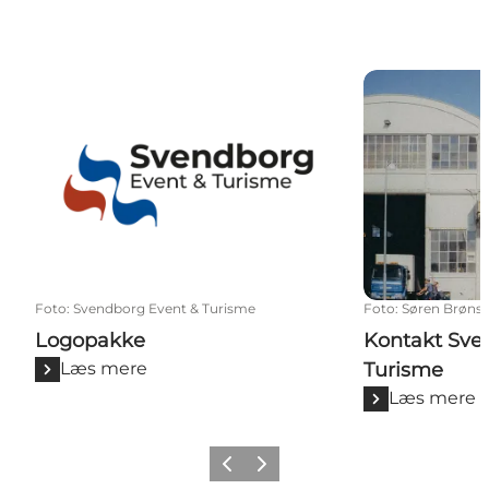
Logopakke
Kontakt Sven
Foto
:
Svendborg Event & Turisme
Foto
:
Søren Brøns
Logopakke
Kontakt Sve
Læs mere
Turisme
Læs mere
Forrige billede
Næste billede