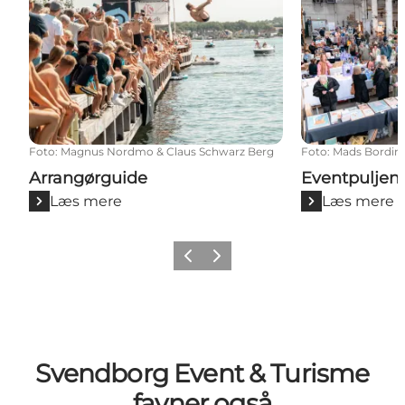
Foto
:
Magnus Nordmo & Claus Schwarz Berg
Foto
:
Mads Bordin
Arrangørguide
Eventpuljen
Læs mere
Læs mere
Forrige billede
Næste billede
Svendborg Event & Turisme
favner også