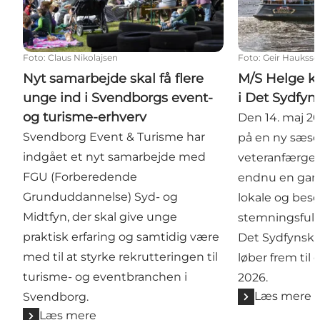
Foto
:
Claus Nikolajsen
Foto
:
Geir Haukss
Nyt samarbejde skal få flere
M/S Helge kl
unge ind i Svendborgs event-
i Det Sydfy
og turisme-erhverv
Den 14. maj 2
Svendborg Event & Turisme har
på en ny sæso
indgået et nyt samarbejde med
veteranfærge 
FGU (Forberedende
endnu en gang
Grunduddannelse) Syd- og
lokale og be
Midtfyn, der skal give unge
stemningsful
praktisk erfaring og samtidig være
Det Sydfynsk
med til at styrke rekrutteringen til
løber frem til
turisme- og eventbranchen i
2026.
Læs mere
Svendborg.
Læs mere