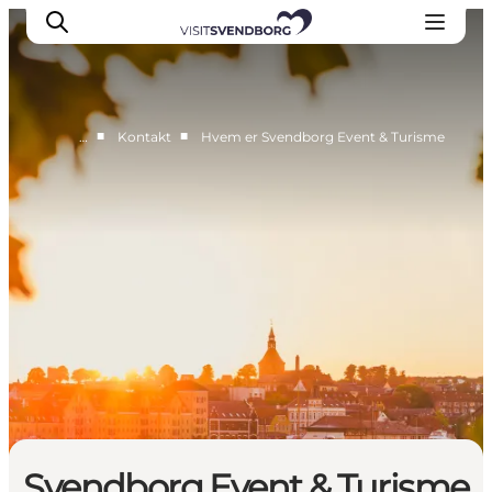
■
■
…
Kontakt
Hvem er Svendborg Event & Turisme
Planlæg dit event
Arrangørguide
Eventpuljen
Årets Events
Om Svendborg Event & Turisme
Kontakt
Svendborg Event & Turisme