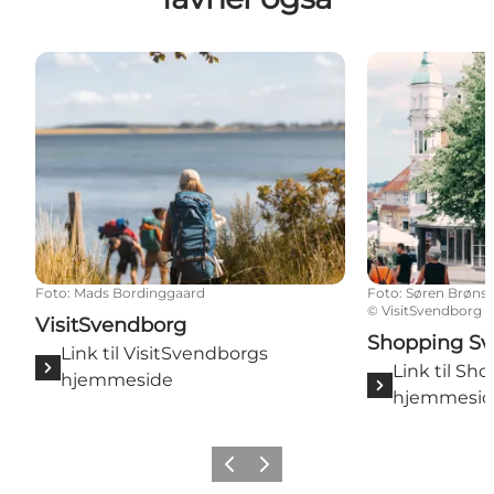
VisitSvendborg
Shopping Sve
Foto
:
Mads Bordinggaard
Foto
:
Søren Brøns
©
VisitSvendborg
VisitSvendborg
Shopping S
Link til VisitSvendborgs
Link til S
hjemmeside
hjemmesi
Forrige billede
Næste billede