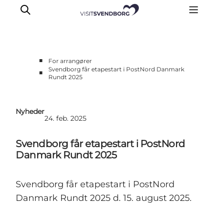
■
For arrangører
Svendborg får etapestart i PostNord Danmark
■
Rundt 2025
Planlæg dit event
Arrangørguide
Eventpuljen
Nyheder
24. feb. 2025
Årets Events
Om Svendborg Event & Turisme
Svendborg får etapestart i PostNord
Kontakt
Danmark Rundt 2025
Svendborg får etapestart i PostNord
Danmark Rundt 2025 d. 15. august 2025.