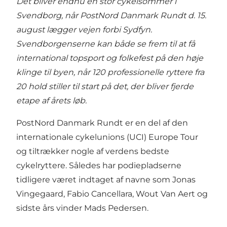
Det bliver endnu en stor cykelsommer i
Svendborg, når PostNord Danmark Rundt d. 15.
august lægger vejen forbi Sydfyn.
Svendborgenserne kan både se frem til at få
international topsport og folkefest på den høje
klinge til byen, når 120 professionelle ryttere fra
20 hold stiller til start på det, der bliver fjerde
etape af årets løb.
PostNord Danmark Rundt er en del af den
internationale cykelunions (UCI) Europe Tour
og tiltrækker nogle af verdens bedste
cykelryttere. Således har podiepladserne
tidligere været indtaget af navne som Jonas
Vingegaard, Fabio Cancellara, Wout Van Aert og
sidste års vinder Mads Pedersen.