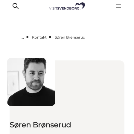
■
■
…
Kontakt
Søren Brønserud
Planlæg dit event
Arrangørguide
Eventpuljen
Årets Events
Om Svendborg Event & Turisme
Kontakt
Søren Brønserud