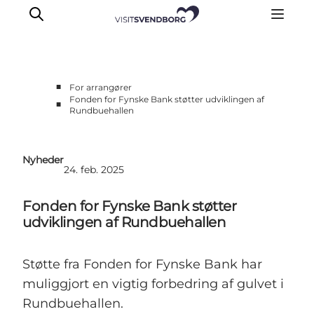
■
For arrangører
Fonden for Fynske Bank støtter udviklingen af
■
Rundbuehallen
Planlæg dit event
Arrangørguide
Eventpuljen
Nyheder
24. feb. 2025
Årets Events
Om Svendborg Event & Turisme
Fonden for Fynske Bank støtter
Kontakt
udviklingen af Rundbuehallen
Støtte fra Fonden for Fynske Bank har
muliggjort en vigtig forbedring af gulvet i
Rundbuehallen.