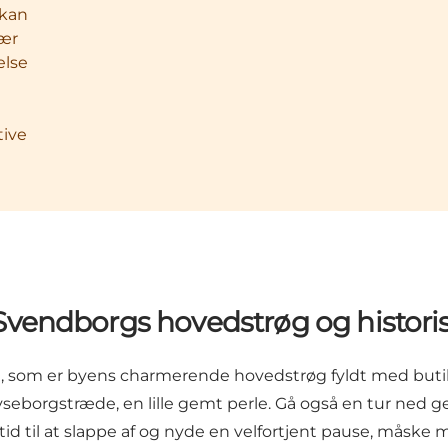
 kan
sær
else
tive
Svendborgs hovedstrøg og histori
, som er byens charmerende hovedstrøg fyldt med butikk
Kyseborgstræde, en lille gemt perle. Gå også en tur ned
g tid til at slappe af og nyde en velfortjent pause, måske 