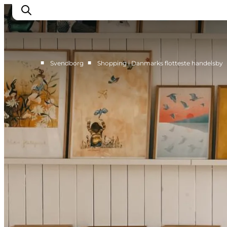
■
■
Svendborg
Shopping i Danmarks flotteste handelsby
Oplev kultur & natur
Det sker i Svendborg
Spis og drik
handelsbyen Svendborg
Overnatning
Planlæg din tur