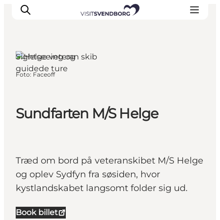
Sightseeing og
guidede ture
Foto
:
Faceoff
Oplev kultur & natur
Det sker i Svendborg
Spis og drik
Sundfarten M/S Helge
handelsbyen Svendborg
Overnatning
Planlæg din tur
Træd om bord på veteranskibet M/S Helge
og oplev Sydfyn fra søsiden, hvor
kystlandskabet langsomt folder sig ud.
Book billet