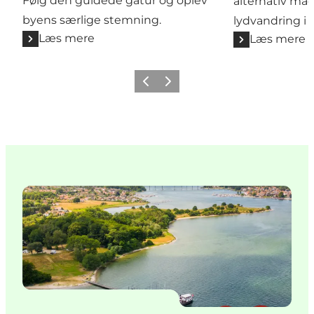
Følg den guidede gåtur og oplev
alternativ må
byens særlige stemning.
lydvandring i
Læs mere
Læs mere
Forrige billede
Næste billede