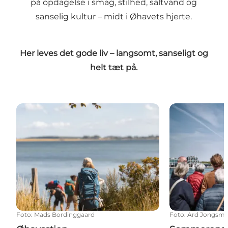
på opdagelse i smag, stilhed, saltvand og
sanselig kultur – midt i Øhavets hjerte.
Her leves det gode liv – langsomt, sanseligt og
helt tæt på.
Øhavsstien
Sommerens gu
Foto
:
Mads Bordinggaard
Foto
:
Ard Jongsm