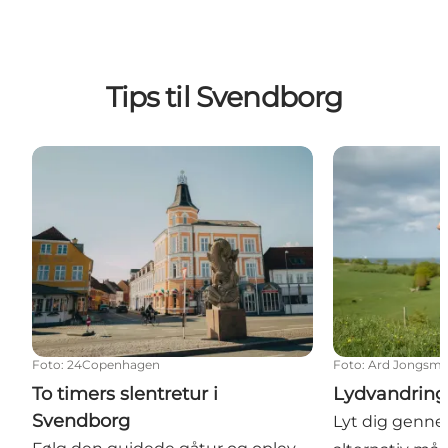
Tips til Svendborg
To timers slentretur i Svendborg
Lydvandringe
Foto
:
24Copenhagen
Foto
:
Ard Jongsm
To timers slentretur i
Lydvandring
Svendborg
Lyt dig genn