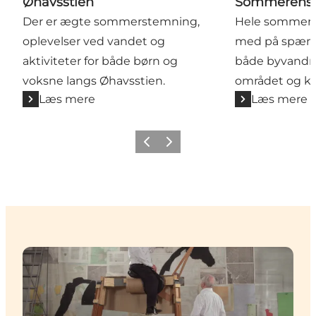
Øhavsstien
Sommerens 
Der er ægte sommerstemning,
Hele sommer
oplevelser ved vandet og
med på spænd
aktiviteter for både børn og
både byvandrin
voksne langs Øhavsstien.
området og ka
Læs mere
Læs mere
Forrige billede
Næste billede