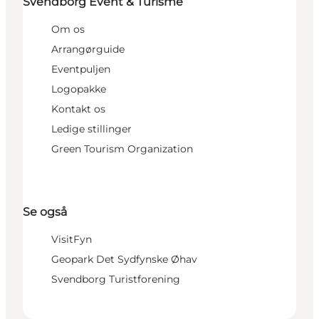
Svendborg Event & Turisme
Om os
Arrangørguide
Eventpuljen
Logopakke
Kontakt os
Ledige stillinger
Green Tourism Organization
Se også
VisitFyn
Geopark Det Sydfynske Øhav
Svendborg Turistforening