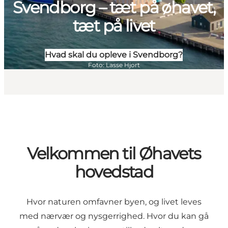
Svendborg – tæt på øhavet,
tæt på livet
Hvad skal du opleve i Svendborg?
Foto
:
Lasse Hjort
Velkommen til Øhavets
hovedstad
Hvor naturen omfavner byen, og livet leves
med nærvær og nysgerrighed. Hvor du kan gå