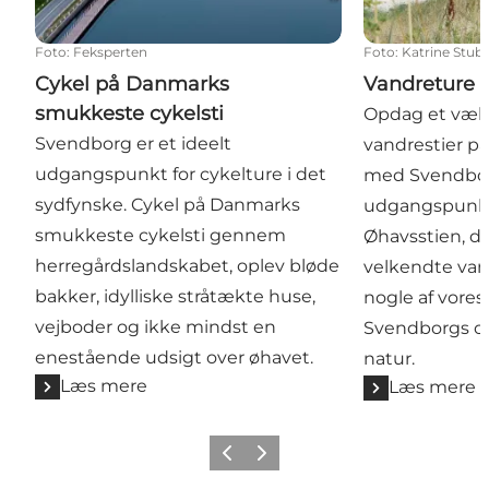
Foto
:
Feksperten
Foto
:
Katrine Stub
Cykel på Danmarks
Vandreture 
smukkeste cykelsti
Opdag et væl
Svendborg er et ideelt
vandrestier p
udgangspunkt for cykelture i det
med Svendbor
sydfynske. Cykel på Danmarks
udgangspunkt
smukkeste cykelsti gennem
Øhavsstien, d
herregårdslandskabet, oplev bløde
velkendte vand
bakker, idylliske stråtækte huse,
nogle af vores
vejboder og ikke mindst en
Svendborgs o
enestående udsigt over øhavet.
natur.
Læs mere
Læs mere
Forrige billede
Næste billede