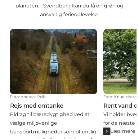
planeten. I Svendborg kan du få en grøn og
ansvarlig ferieoplevelse.
Rejs med omtanke
Rent vand og 
Foto
:
Andreas Reib
Foto
:
Knud Morten
Rejs med omtanke
Rent vand o
Bidrag til bæredygtighed ved at
Vi holder bye
vælge miljøvenlige
for de næste g
Læs mere
transportmuligheder som offentlig