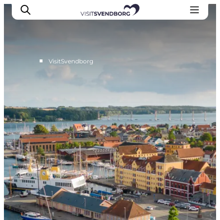
■
VisitSvendborg
Oplev kultur & natur
Det sker i Svendborg
Spis og drik
handelsbyen Svendborg
Overnatning
Planlæg din tur