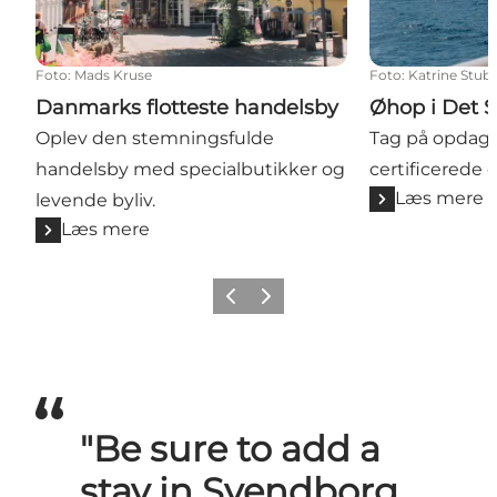
Foto
:
Mads Kruse
Foto
:
Katrine Stub
Danmarks flotteste handelsby
Øhop i Det 
Oplev den stemningsfulde
Tag på opdage
handelsby med specialbutikker og
certificerede ø
Læs mere
levende byliv.
Læs mere
Forrige billede
Næste billede
"Be sure to add a
stay in Svendborg