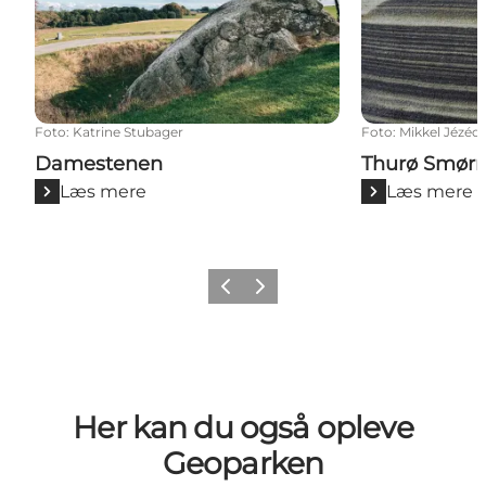
Foto
:
Katrine Stubager
Foto
:
Mikkel Jézéq
Damestenen
Thurø Smør
Læs mere
Læs mere
Forrige billede
Næste billede
Her kan du også opleve
Geoparken