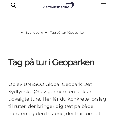
■
■
Svendborg
Tag på tur i Geoparken
Oplev kultur & natur
Det sker i Svendborg
Spis og drik
Tag på tur i Geoparken
handelsbyen Svendborg
Overnatning
Planlæg din tur
Oplev UNESCO Global Geopark Det
Sydfynske Øhav gennem en række
udvalgte ture. Her får du konkrete forslag
til ruter, der bringer dig tæt på både
naturen og den historie, der har formet