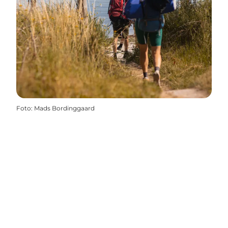
Foto
:
Mads Bordinggaard
Del dine øjeblikke fra
Svendborg med os