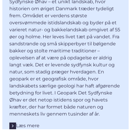
Sydfynske Øhav – et unikt landskab, hvor
historien om øriget Danmark træder tydeligt
frem. Området er verdens største
oversvømmede istidslandskab og byder på et
varieret natur- og bakkelandskab omgivet af 55
øer og holme. Her leves livet tæt på vandet. Fra
sandstrande og små skipperbyer til bølgende
bakker og stolte maritime traditioner –
oplevelsen af at være på opdagelse er aldrig
langt væk. Det er levende sydfynsk kultur og
natur, som stadig præger hverdagen. En
geopark er et geografisk område, hvor
landskabets særlige geologi har haft afgørende
betydning for livet. I Geopark Det Sydfynske
Øhav er det netop istidens spor og havets
kræfter, der har formet både naturen og
menneskets liv gennem tusinder af år.
Læs mere