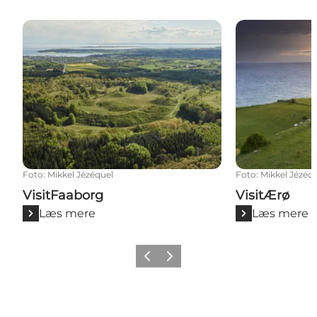
VisitFaaborg
VisitÆrø
Foto
:
Mikkel Jézéquel
Foto
:
Mikkel Jézéq
VisitFaaborg
VisitÆrø
Læs mere
Læs mere
Forrige billede
Næste billede