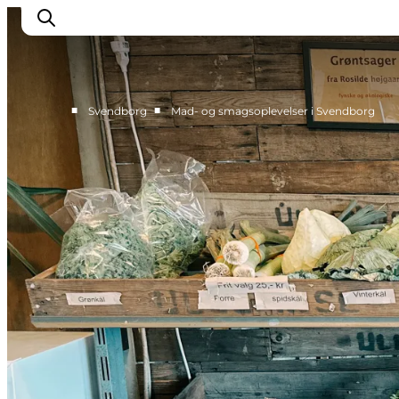
■
■
Svendborg
Mad- og smagsoplevelser i Svendborg
Oplev kultur & natur
Det sker i Svendborg
Spis og drik
handelsbyen Svendborg
Overnatning
Planlæg din tur