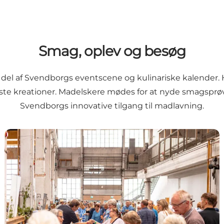
Smag, oplev og besøg
or del af Svendborgs eventscene og kulinariske kalende
e kreationer. Madelskere mødes for at nyde smagsprøver,
Svendborgs innovative tilgang til madlavning.
Kulinarisk Fødevaremarked