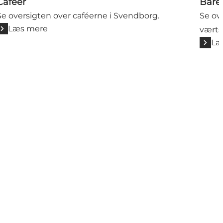
Cafeer
Barer
Se oversigten over caféerne i Svendborg.
Se ov
Læs mere
værts
Læ