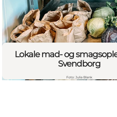
Lokale mad- og smagsoplev
Svendborg
Foto
:
Julia Blank