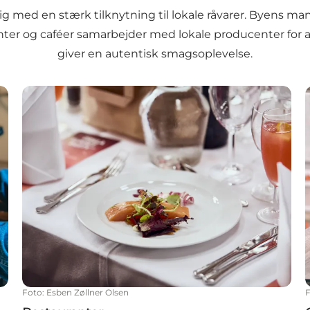
d en stærk tilknytning til lokale råvarer. Byens mange 
anter og caféer samarbejder med lokale producenter for a
giver en autentisk smagsoplevelse.
Restauranter
Foto
:
Esben Zøllner Olsen