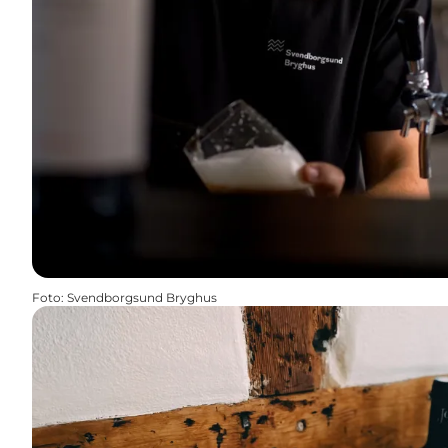
Foto
:
Svendborgsund Bryghus