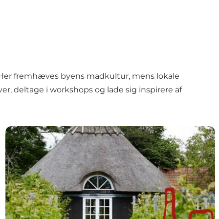
r. Her fremhæves byens madkultur, mens lokale
 deltage i workshops og lade sig inspirere af
Tag på kulinariske udflugter