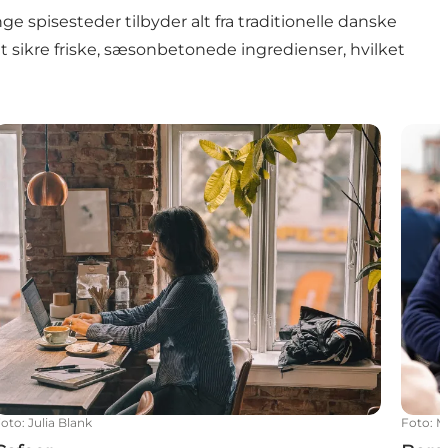
spisesteder tilbyder alt fra traditionelle danske
t sikre friske, sæsonbetonede ingredienser, hvilket
Cafeer
Barer 
Foto
:
Julia Blank
Foto
:
M