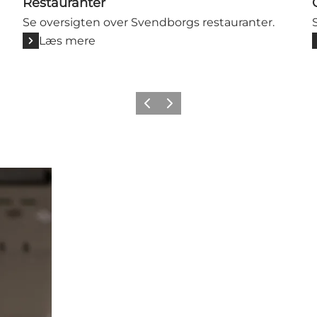
Restauranter
Se oversigten over Svendborgs restauranter.
Læs mere
Forrige billede
Næste billede