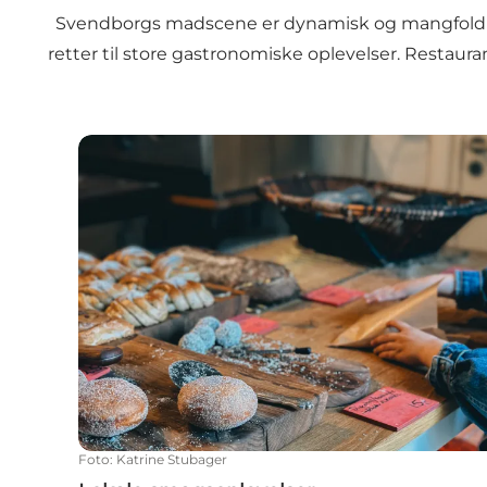
Svendborgs madscene er dynamisk og mangfoldig me
retter til store gastronomiske oplevelser. Restaur
Lokale smagsoplevelser
Foto
:
Katrine Stubager