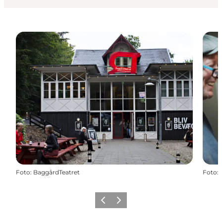
Foto
:
BaggårdTeatret
Foto
:
Forrige billede
Næste billede