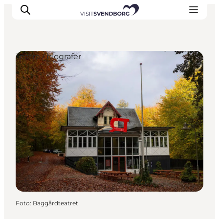
Teatre / biografer
Oplev kultur & natur
Det sker i Svendborg
Spis og drik
handelsbyen Svendborg
Overnatning
Planlæg din tur
Foto
:
Baggårdteatret