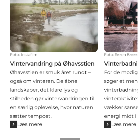
Foto
:
Instafilm
Foto
:
Søren Brøns
Vintervandring på Øhavsstien
Vinterbadni
Øhavsstien er smuk året rundt –
For de modige 
også om vinteren. De åbne
søger et menta
landskaber, det klare lys og
vinterbadning
stilheden gør vintervandringen til
vinteraktivite
en særlig oplevelse, hvor naturen
vækker sanser
sætter tempoet.
energi midt i 
Læs mere
Læs mere