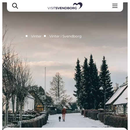
■
■
…
Vinter
Vinter i Svendborg
Oplev kultur & natur
Det sker i Svendborg
Spis og drik
handelsbyen Svendborg
Overnatning
Planlæg din tur