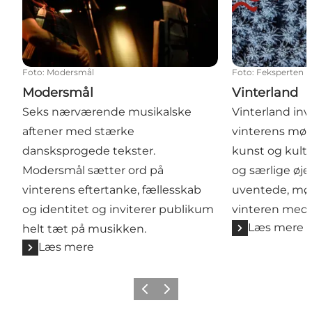
Foto
:
Modersmål
Foto
:
Feksperten
Modersmål
Vinterland
Seks nærværende musikalske
Vinterland invi
aftener med stærke
vinterens mør
dansksprogede tekster.
kunst og kultu
Modersmål sætter ord på
og særlige øje
vinterens eftertanke, fællesskab
uventede, mød
og identitet og inviterer publikum
vinteren med 
Læs mere
helt tæt på musikken.
Læs mere
Forrige billede
Næste billede