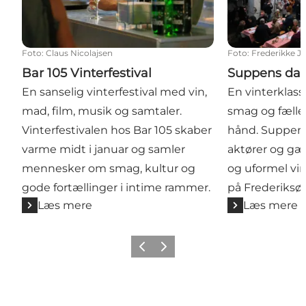
Foto
:
Claus Nicolajsen
Foto
:
Frederikke Ju
Bar 105 Vinterfestival
Suppens da
En sanselig vinterfestival med vin,
En vinterklass
mad, film, musik og samtaler.
smag og fælle
Vinterfestivalen hos Bar 105 skaber
hånd. Suppens
varme midt i januar og samler
aktører og gæs
mennesker om smag, kultur og
og uformel vi
gode fortællinger i intime rammer.
på Frederiksø.
Læs mere
Læs mere
Forrige billede
Næste billede