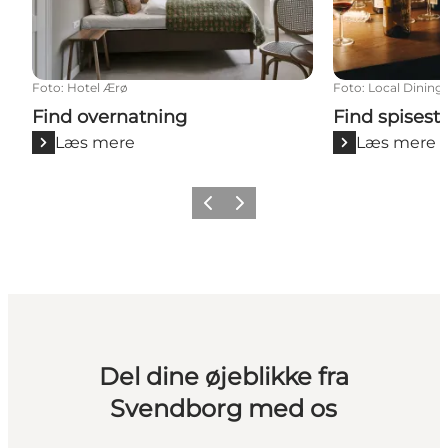
Foto
:
Hotel Ærø
Foto
:
Local Dining
Find overnatning
Find spisest
Læs mere
Læs mere
Forrige billede
Næste billede
Del dine øjeblikke fra
Svendborg med os