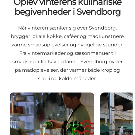
Oplev vinterens kulinariske
begivenheder i Svendborg
Når vinteren sænker sig over Svendborg,
brygger lokale kokke, caféer og madkunstnere
varme smagsoplevelser og hyggelige stunder.
Fra vintermarkeder og sæsonmenuer til
smagsriger fra hav og land – Svendborg byder
på madoplevelser, der varmer både krop og
sjæl i de kolde måneder.
Bar 105 Vinterfestival
Suppens dag