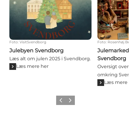
Foto
:
VisitSvendborg
Foto
:
Rosenhøj Bed
Julebyen Svendborg
Julemarkede
Svendborg
Læs alt om julen 2025 i Svendborg.
Læs mere her
Oversigt over 
omkring Sven
Læs mere 
Forrige billede
Næste billede