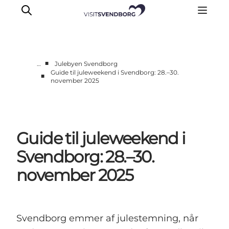
■
…
Julebyen Svendborg
Guide til juleweekend i Svendborg: 28.–30.
■
november 2025
Oplev kultur & natur
Det sker i Svendborg
Spis og drik
handelsbyen Svendborg
Guide til juleweekend i
Overnatning
Svendborg: 28.–30.
Planlæg din tur
november 2025
Svendborg emmer af julestemning, når