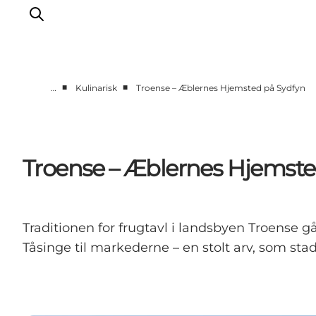
■
■
…
Kulinarisk
Troense – Æblernes Hjemsted på Sydfyn
Oplev kultur & natur
Det sker i Svendborg
Spis og drik
Troense – Æblernes Hjemste
handelsbyen Svendborg
Overnatning
Planlæg din tur
Traditionen for frugtavl i landsbyen Troense gå
Tåsinge til markederne – en stolt arv, som stadi