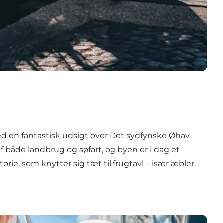
ed en fantastisk udsigt over Det sydfynske Øhav.
 både landbrug og søfart, og byen er i dag et
e, som knytter sig tæt til frugtavl – især æbler.