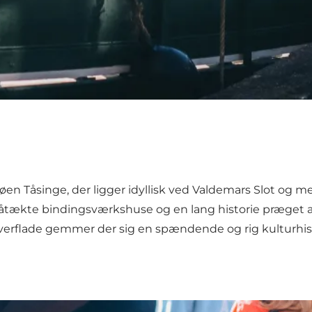
en Tåsinge, der ligger idyllisk ved Valdemars Slot og m
råtækte bindingsværkshuse og en lang historie præget af
rflade gemmer der sig en spændende og rig kulturhistori