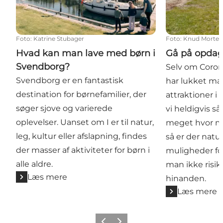
Foto
:
Katrine Stubager
Foto
:
Knud Morten
Hvad kan man lave med børn i
Gå på opdag
Svendborg?
Selv om Corona
Svendborg er en fantastisk
har lukket ma
destination for børnefamilier, der
attraktioner i
søger sjove og varierede
vi heldigvis såd
oplevelser. Uanset om I er til natur,
meget hvor ma
leg, kultur eller afslapning, findes
så er der natu
der masser af aktiviteter for børn i
muligheder for
alle aldre.
man ikke risik
Læs mere
hinanden.
Læs mere