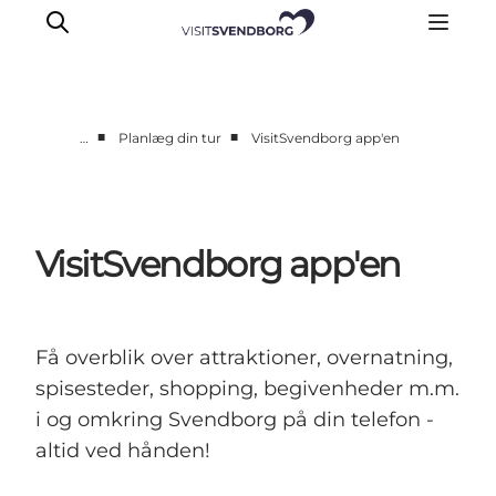
■
■
…
Planlæg din tur
VisitSvendborg app'en
Oplev kultur & natur
Det sker i Svendborg
Spis og drik
VisitSvendborg app'en
handelsbyen Svendborg
Overnatning
Planlæg din tur
Få overblik over attraktioner, overnatning,
spisesteder, shopping, begivenheder m.m.
i og omkring Svendborg på din telefon -
altid ved hånden!