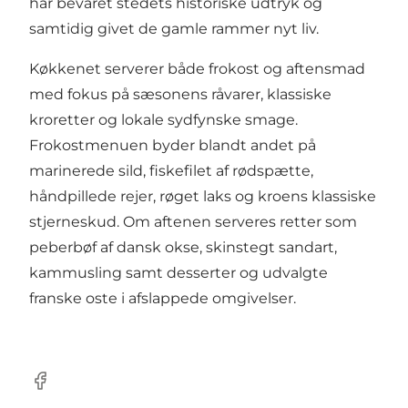
har bevaret stedets historiske udtryk og
samtidig givet de gamle rammer nyt liv.
Køkkenet serverer både frokost og aftensmad
med fokus på sæsonens råvarer, klassiske
kroretter og lokale sydfynske smage.
Frokostmenuen byder blandt andet på
marinerede sild, fiskefilet af rødspætte,
håndpillede rejer, røget laks og kroens klassiske
stjerneskud. Om aftenen serveres retter som
peberbøf af dansk okse, skinstegt sandart,
kammusling samt desserter og udvalgte
franske oste i afslappede omgivelser.
Facebook