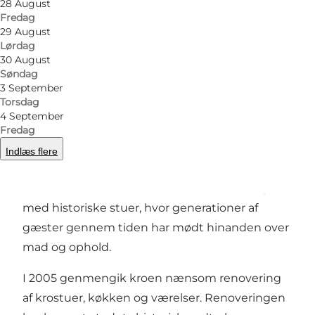
28 August
Foto
:
Vester Skerninge Kro
Foto
:
Fredag
29 August
Lørdag
Forrige billede
Næste billede
30 August
Søndag
3 September
Torsdag
4 September
Vester Skerninge Kro har siden 1772 været
Fredag
samlingssted for landsbyens beboere og
Indlæs flere
rejsende på hovedvejen gennem Sydfyn. Kroen
rummer den klassiske danske krostemning
med historiske stuer, hvor generationer af
gæster gennem tiden har mødt hinanden over
mad og ophold.
I 2005 genmengik kroen nænsom renovering
af krostuer, køkken og værelser. Renoveringen