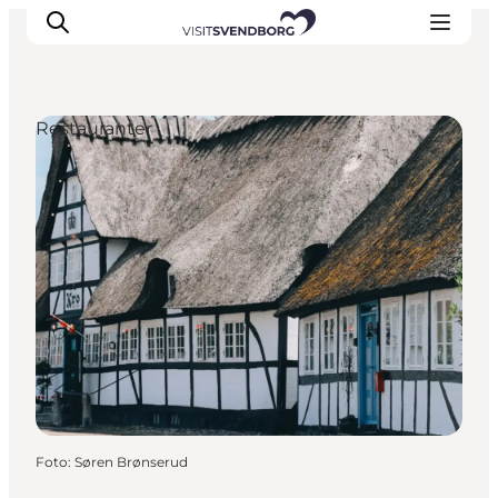
Restauranter
Oplev kultur & natur
Det sker i Svendborg
Spis og drik
handelsbyen Svendborg
Overnatning
Planlæg din tur
Foto
:
Søren Brønserud