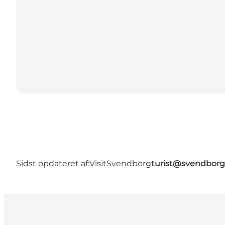
Sidst opdateret af:
VisitSvendborg
turist@svendborg