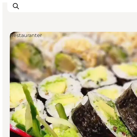
Restauranter
Oplev kultur & natur
Det sker i Svendborg
Spis og drik
handelsbyen Svendborg
Overnatning
Planlæg din tur