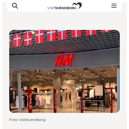
Shopping
Oplev kultur & natur
Det sker i Svendborg
Spis og drik
handelsbyen Svendborg
Overnatning
Planlæg din tur
Foto
:
VisitSvendborg