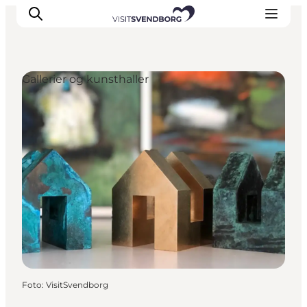
Gallerier og kunsthaller
Oplev kultur & natur
Det sker i Svendborg
Spis og drik
handelsbyen Svendborg
Overnatning
Planlæg din tur
Foto
:
VisitSvendborg