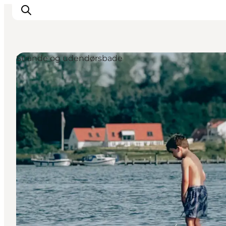
Strande og udendørsbade
Oplev kultur & natur
Det sker i Svendborg
Spis og drik
handelsbyen Svendborg
Overnatning
Planlæg din tur