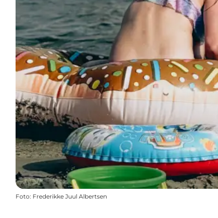
Foto
:
Frederikke Juul Albertsen