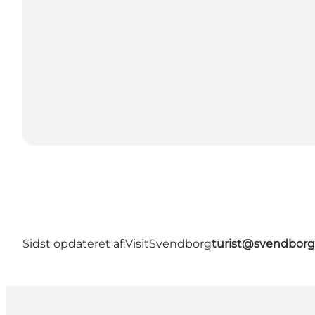
Sidst opdateret af:
VisitSvendborg
turist@svendborg