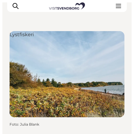
Lystfiskeri
Oplev kultur & natur
Det sker i Svendborg
Spis og drik
handelsbyen Svendborg
Overnatning
Planlæg din tur
Foto
:
Julia Blank