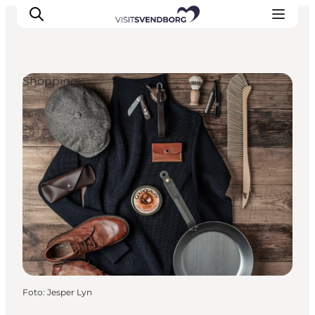
Shopping
Oplev kultur & natur
Det sker i Svendborg
Spis og drik
handelsbyen Svendborg
Overnatning
Planlæg din tur
Foto
:
Jesper Lyn