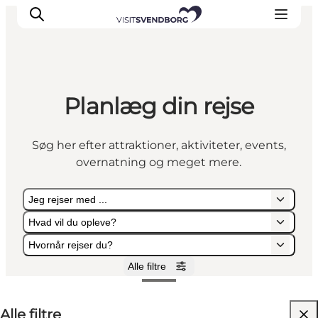
Planlæg din rejse
Oplev kultur & natur
Det sker i Svendborg
Søg her efter attraktioner, aktiviteter, events,
Spis og drik
overnatning og meget mere.
handelsbyen Svendborg
Overnatning
Jeg rejser med ...
Planlæg din tur
Hvad vil du opleve?
Hvornår rejser du?
Alle filtre
Jeg rejser med ...
Hvad vil du opleve?
Hvornår rejser du?
Alle filtre