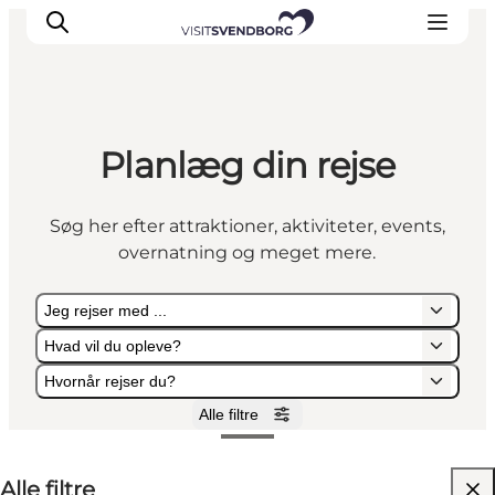
Planlæg din rejse
Oplev kultur & natur
Det sker i Svendborg
Søg her efter attraktioner, aktiviteter, events,
Spis og drik
overnatning og meget mere.
handelsbyen Svendborg
Overnatning
Jeg rejser med ...
Planlæg din tur
Hvad vil du opleve?
Hvornår rejser du?
Alle filtre
Jeg rejser med ...
Hvad vil du opleve?
Hvornår rejser du?
Alle filtre