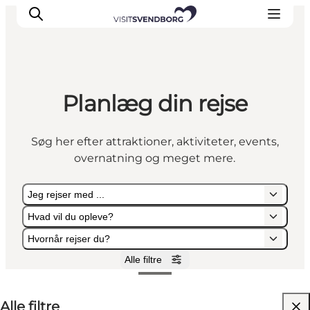
Planlæg din rejse
Oplev kultur & natur
Det sker i Svendborg
Søg her efter attraktioner, aktiviteter, events,
Spis og drik
overnatning og meget mere.
handelsbyen Svendborg
Overnatning
Jeg rejser med ...
Planlæg din tur
Hvad vil du opleve?
Hvornår rejser du?
Alle filtre
Jeg rejser med ...
Hvad vil du opleve?
Hvornår rejser du?
Alle filtre