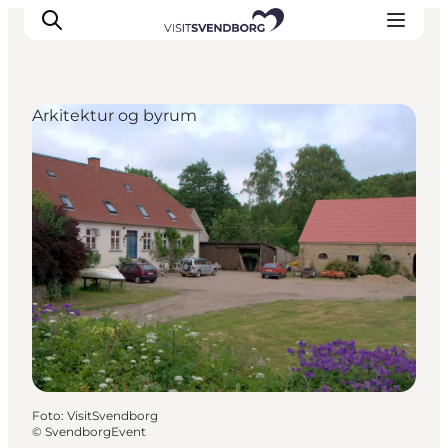
Arkitektur og byrum
Oplev kultur & natur
Det sker i Svendborg
Spis og drik
handelsbyen Svendborg
Overnatning
Planlæg din tur
Foto
:
VisitSvendborg
©
SvendborgEvent