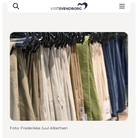
Shopping
Oplev kultur & natur
Det sker i Svendborg
Spis og drik
handelsbyen Svendborg
Overnatning
Planlæg din tur
Foto
:
Frederikke Juul Albertsen