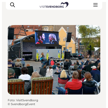
Arkitektur og byrum
Oplev kultur & natur
Det sker i Svendborg
Spis og drik
handelsbyen Svendborg
Overnatning
Planlæg din tur
Foto
:
VisitSvendborg
©
SvendborgEvent