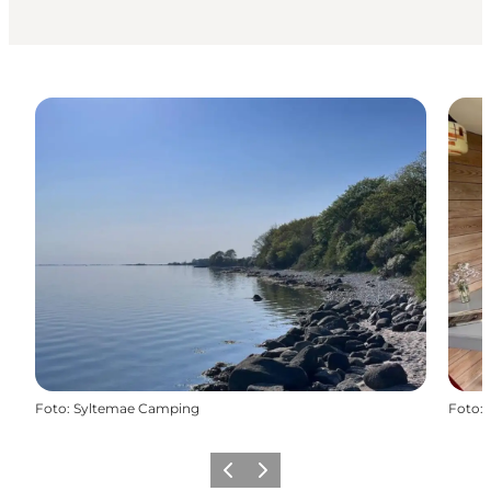
Foto
:
Syltemae Camping
Foto
:
Forrige billede
Næste billede