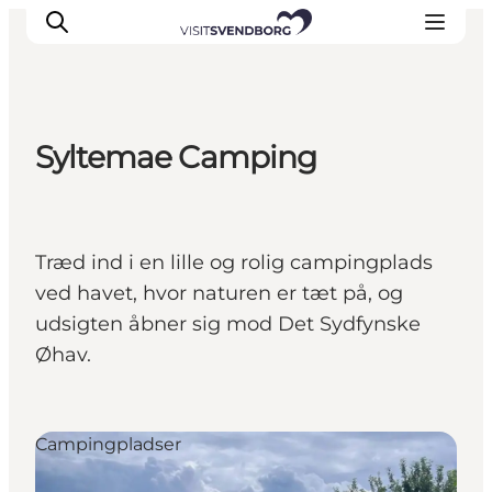
Syltemae Camping
Oplev kultur & natur
Det sker i Svendborg
Spis og drik
Træd ind i en lille og rolig campingplads
handelsbyen Svendborg
ved havet, hvor naturen er tæt på, og
Overnatning
udsigten åbner sig mod Det Sydfynske
Planlæg din tur
Øhav.
Campingpladser