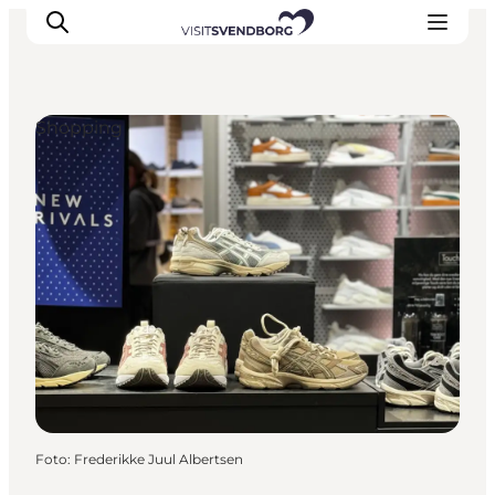
Shopping
Oplev kultur & natur
Det sker i Svendborg
Spis og drik
handelsbyen Svendborg
Overnatning
Planlæg din tur
Foto
:
Frederikke Juul Albertsen