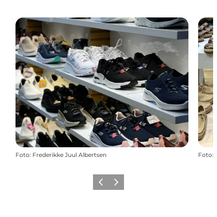
Foto
:
Frederikke Juul Albertsen
Foto
:
Forrige billede
Næste billede