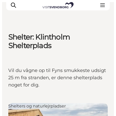
Shelter: Klintholm
Oplev kultur & natur
Shelterplads
Det sker i Svendborg
Spis og drik
handelsbyen Svendborg
Vil du vågne op til Fyns smukkeste udsigt
Overnatning
25 m fra stranden, er denne shelterplads
Planlæg din tur
noget for dig.
Shelters og naturlejrpladser