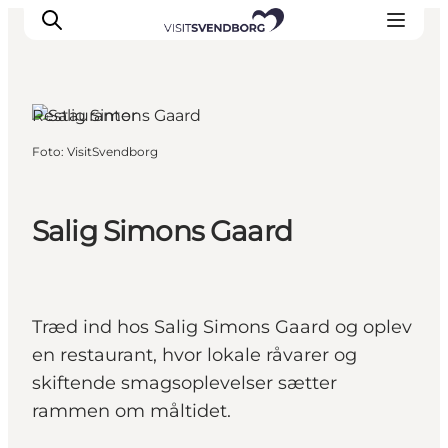
Restauranter
Foto
:
VisitSvendborg
Oplev kultur & natur
Det sker i Svendborg
Spis og drik
Salig Simons Gaard
handelsbyen Svendborg
Overnatning
Planlæg din tur
Træd ind hos Salig Simons Gaard og oplev
en restaurant, hvor lokale råvarer og
skiftende smagsoplevelser sætter
rammen om måltidet.