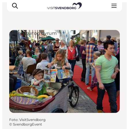
Arkitektur og byrum
Oplev kultur & natur
Det sker i Svendborg
Spis og drik
handelsbyen Svendborg
Overnatning
Planlæg din tur
Foto
:
VisitSvendborg
©
SvendborgEvent