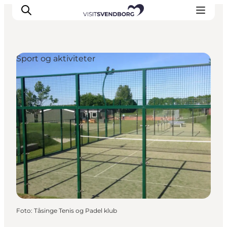
Sport og aktiviteter
Oplev kultur & natur
Det sker i Svendborg
Spis og drik
handelsbyen Svendborg
Overnatning
Planlæg din tur
Foto
:
Tåsinge Tenis og Padel klub