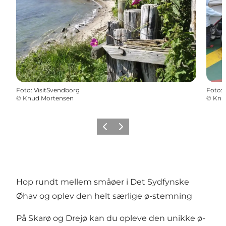
Foto
:
VisitSvendborg
Foto
:
©
Knud Mortensen
©
Knu
Forrige billede
Næste billede
Hop rundt mellem småøer i Det Sydfynske
Øhav og oplev den helt særlige ø-stemning
På Skarø og Drejø kan du opleve den unikke ø-