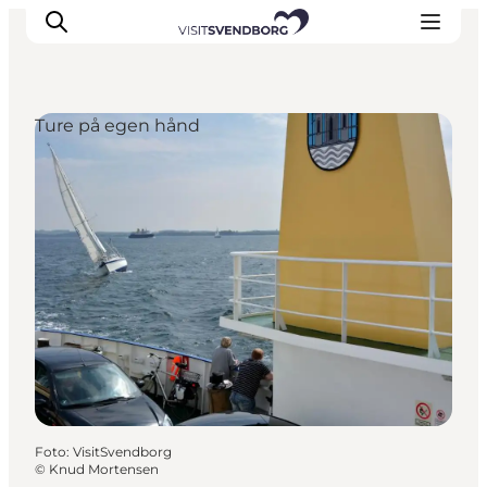
Ture på egen hånd
Oplev kultur & natur
Det sker i Svendborg
Spis og drik
handelsbyen Svendborg
Overnatning
Planlæg din tur
Foto
:
VisitSvendborg
©
Knud Mortensen