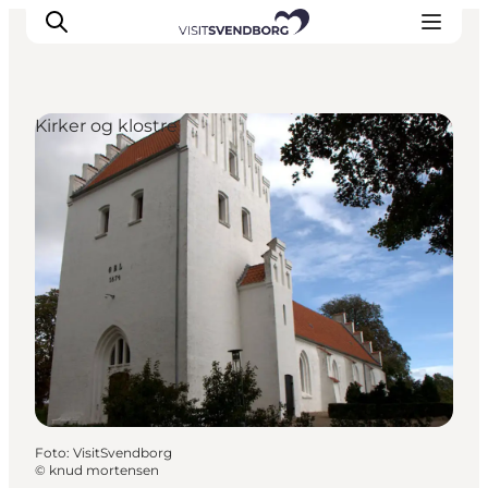
Kirker og klostre
Oplev kultur & natur
Det sker i Svendborg
Spis og drik
handelsbyen Svendborg
Overnatning
Planlæg din tur
Foto
:
VisitSvendborg
©
knud mortensen