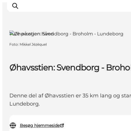
Ture på egen hånd
Foto
:
Mikkel Jézéquel
Oplev kultur & natur
Det sker i Svendborg
Spis og drik
Øhavsstien: Svendborg - Broh
handelsbyen Svendborg
Overnatning
Planlæg din tur
Denne del af Øhavsstien er 35 km lang og star
Lundeborg.
Besøg hjemmeside