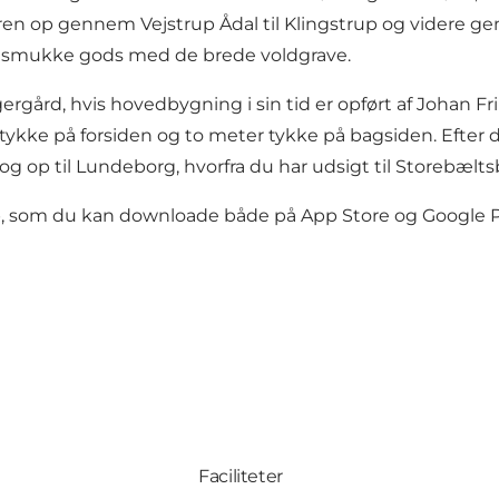
uren op gennem Vejstrup Ådal til Klingstrup og videre 
et smukke gods med de brede voldgrave.
gård, hvis hovedbygning i sin tid er opført af Johan Frii
kke på forsiden og to meter tykke på bagsiden. Efter d
g op til Lundeborg, hvorfra du har udsigt til Storebælts
pp, som du kan downloade både på
App Store
og
Google P
Faciliteter