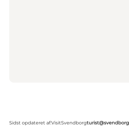
Sidst opdateret af:
VisitSvendborg
turist@svendborg