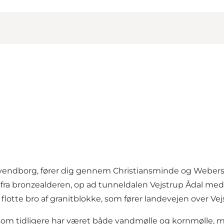
 Svendborg, fører dig gennem Christiansminde og Web
 fra bronzealderen, op ad tunneldalen Vejstrup Ådal med
flotte bro af granitblokke, som fører landevejen over Vej
, som tidligere har været både vandmølle og kornmølle, m