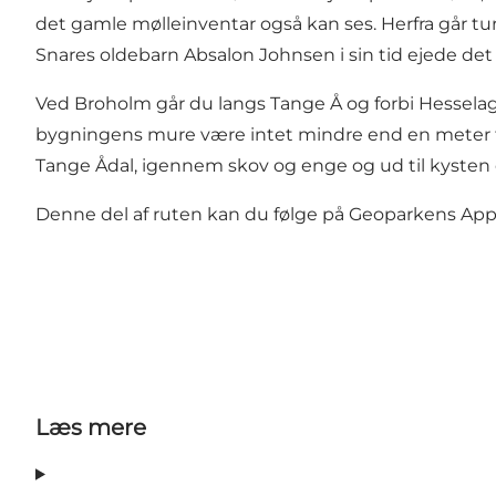
det gamle mølleinventar også kan ses. Herfra går t
Snares oldebarn Absalon Johnsen i sin tid ejede d
Ved Broholm går du langs Tange Å og forbi Hesselager
bygningens mure være intet mindre end en meter ty
Tange Ådal, igennem skov og enge og ud til kysten o
Denne del af ruten kan du følge på Geoparkens A
Læs mere