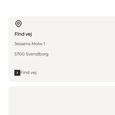
Find vej
Jessens Molw 1
5700 Svendborg
Find vej