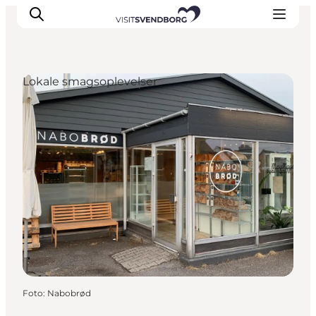
Lokale smagsoplevelser
Oplev kultur & natur
Det sker i Svendborg
Spis og drik
handelsbyen Svendborg
Overnatning
Planlæg din tur
Foto
:
Nabobrød