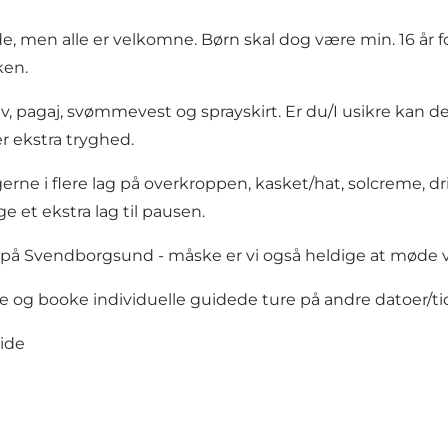
, men alle er velkomne. Børn skal dog være min. 16 år fo
ken.
usiv, pagaj, svømmevest og sprayskirt. Er du/I usikre kan 
r ekstra tryghed.
gerne i flere lag på overkroppen, kasket/hat, solcreme,
et ekstra lag til pausen.
jak på Svendborgsund - måske er vi også heldige at møde v
ale og booke individuelle guidede ture på andre datoer/t
side