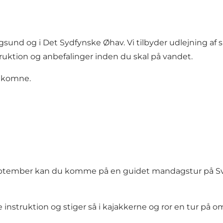
nd og i Det Sydfynske Øhav. Vi tilbyder udlejning af si
truktion og anbefalinger inden du skal på vandet.
elkomne.
n af september kan du komme på en guidet mandagstur 
instruktion og stiger så i kajakkerne og ror en tur på o