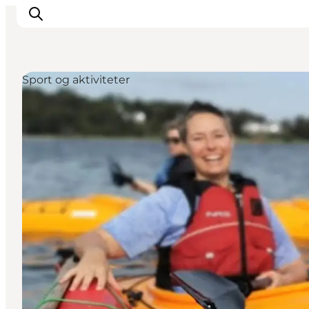
Sport og aktiviteter
Oplev kultur & natur
Det sker i Svendborg
Spis og drik
handelsbyen Svendborg
Overnatning
Planlæg din tur