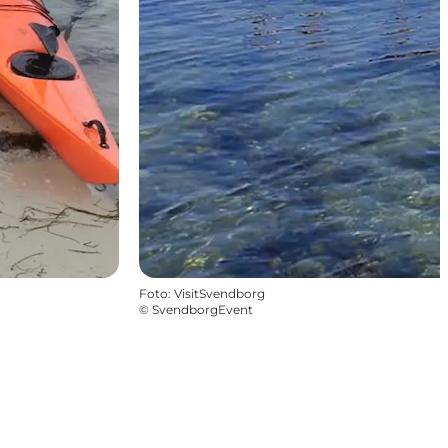
Foto
:
VisitSvendborg
©
SvendborgEvent