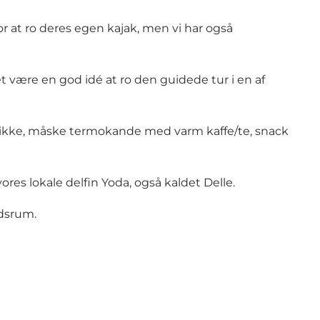
r at ro deres egen kajak, men vi har også
det være en god idé at ro den guidede tur i en af
 drikke, måske termokande med varm kaffe/te, snack
ores lokale delfin Yoda, også kaldet Delle.
idsrum.