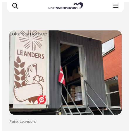
Lokale smagsoplevelser
Oplev kultur & natur
Det sker i Svendborg
Spis og drik
handelsbyen Svendborg
Overnatning
Planlæg din tur
Foto
:
Leanders