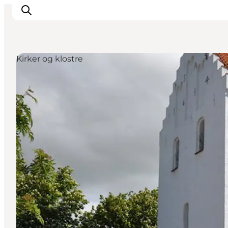
Kirker og klostre
Oplev kultur & natur
Det sker i Svendborg
Spis og drik
handelsbyen Svendborg
Overnatning
Planlæg din tur