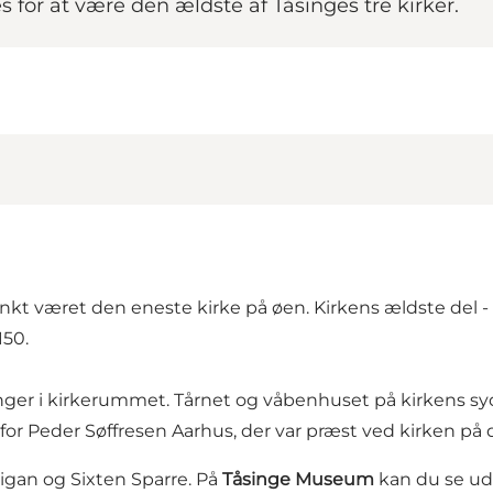
nes for at være den ældste af Tåsinges tre kirker.
kt været den eneste kirke på øen. Kirkens ældste del - ap
150.
ger i kirkerummet. Tårnet og våbenhuset på kirkens sydsi
 for Peder Søffresen Aarhus, der var præst ved kirken på 
igan og Sixten Sparre. På
Tåsinge Museum
kan du se uds