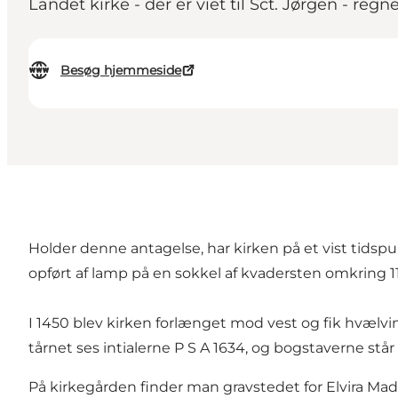
Landet kirke - der er viet til Sct. Jørgen - reg
Besøg hjemmeside
Holder denne antagelse, har kirken på et vist tidspun
opført af lamp på en sokkel af kvadersten omkring 1
I 1450 blev kirken forlænget mod vest og fik hvælvin
tårnet ses intialerne P S A 1634, og bogstaverne står
På kirkegården finder man gravstedet for Elvira Mad