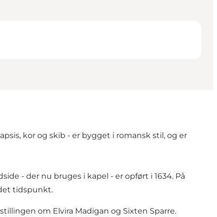
sis, kor og skib - er bygget i romansk stil, og er
de - der nu bruges i kapel - er opført i 1634. På
det tidspunkt.
tillingen om Elvira Madigan og Sixten Sparre.