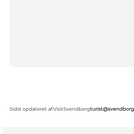
Sidst opdateret af:
VisitSvendborg
turist@svendborg