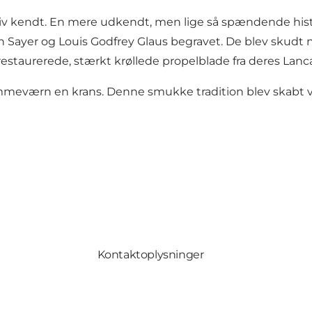
ativ kendt. En mere udkendt, men lige så spændende his
hn Sayer og Louis Godfrey Glaus begravet. De blev skudt 
restaurerede, stærkt krøllede propelblade fra deres Lancas
mmeværn en krans. Denne smukke tradition blev skabt ved
Kontaktoplysninger