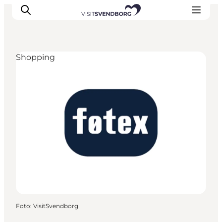
Shopping
Oplev kultur & natur
Det sker i Svendborg
Spis og drik
handelsbyen Svendborg
Overnatning
Planlæg din tur
Foto
:
VisitSvendborg