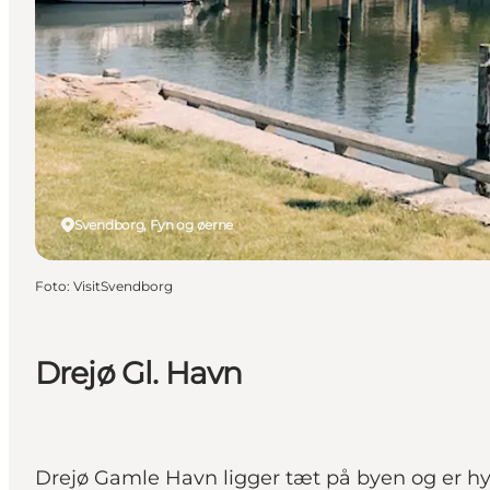
Svendborg, Fyn og øerne
Foto
:
VisitSvendborg
Drejø Gl. Havn
Drejø Gamle Havn ligger tæt på byen og er hygg