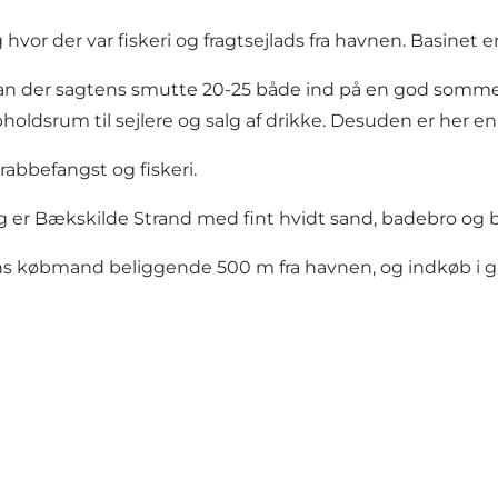
or der var fiskeri og fragtsejlads fra havnen. Basinet e
n der sagtens smutte 20-25 både ind på en god sommerafte
holdsrum til sejlere og salg af drikke. Desuden er her en 
abbefangst og fiskeri.
lig er Bækskilde Strand med fint hvidt sand, badebro og
øens købmand beliggende 500 m fra havnen, og indkøb i