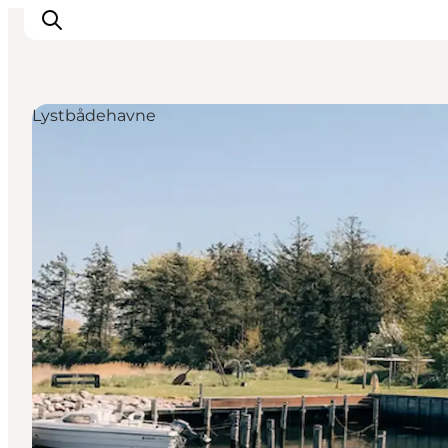
Lystbådehavne
Oplev kultur & natur
Det sker i Svendborg
Spis og drik
handelsbyen Svendborg
Overnatning
Planlæg din tur