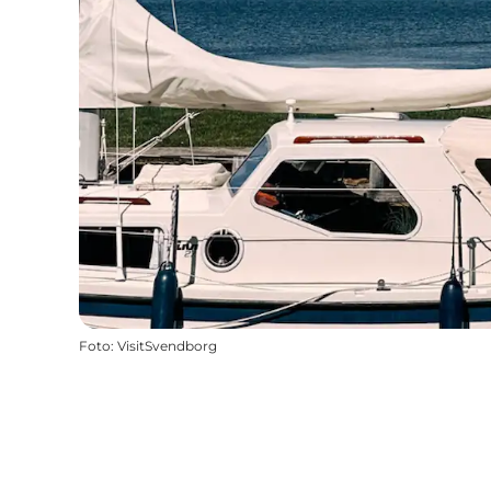
Foto
:
VisitSvendborg