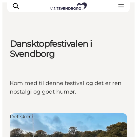
Dansktopfestivalen i
Oplev kultur & natur
Svendborg
Det sker i Svendborg
Spis og drik
handelsbyen Svendborg
Kom med til denne festival og det er ren
Overnatning
nostalgi og godt humør.
Planlæg din tur
Det sker